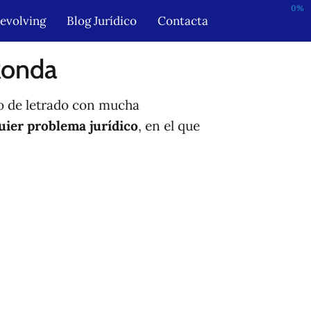
0%
Revolving
Blog Jurídico
Contacta
Ronda
 de letrado con mucha
uier problema jurídico
, en el que